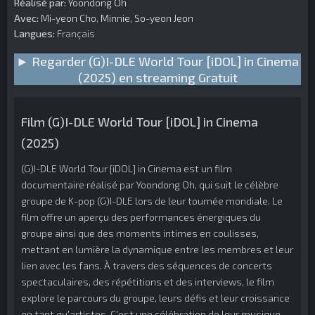
Réalisé par:
Yoondong Oh
Avec:
Mi-yeon Cho
,
Minnie
,
So-yeon Jeon
Langues:
Français
► Regarder (G)I-DLE World Tour [iDOL] in Cinema
(2025) en streaming Gratuit
Film (G)I-DLE World Tour [iDOL] in Cinema
(2025)
(G)I-DLE World Tour [iDOL] in Cinema est un film
documentaire réalisé par Yoondong Oh, qui suit le célèbre
groupe de K-pop (G)I-DLE lors de leur tournée mondiale. Le
film offre un aperçu des performances énergiques du
groupe ainsi que des moments intimes en coulisses,
mettant en lumière la dynamique entre les membres et leur
lien avec les fans. À travers des séquences de concerts
spectaculaires, des répétitions et des interviews, le film
explore le parcours du groupe, leurs défis et leur croissance
en tant qu'artistes. C'est une célébration de leur musique,