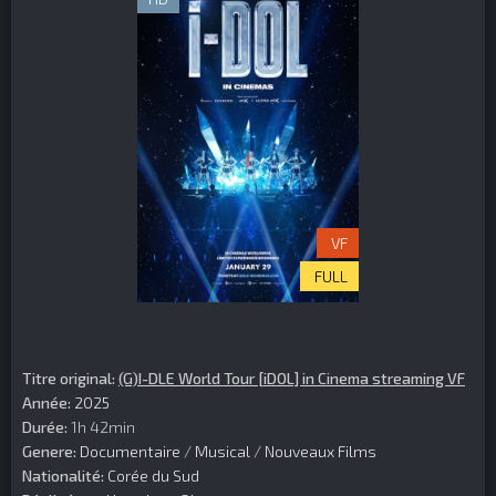
VF
FULL
Titre original:
(G)I-DLE World Tour [iDOL] in Cinema streaming VF
Année:
2025
Durée:
1h 42min
Genere:
Documentaire
/
Musical
/
Nouveaux Films
Nationalité:
Corée du Sud