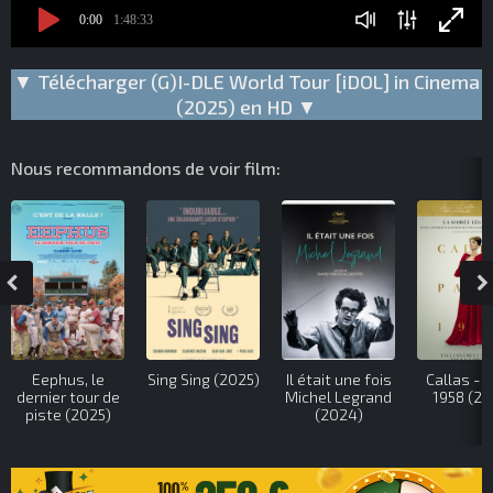
0:00
1:48:33
▼ Télécharger (G)I-DLE World Tour [iDOL] in Cinema
(2025) en HD ▼
Nous recommandons de voir film:
Eephus, le
Sing Sing (2025)
Il était une fois
Callas - P
dernier tour de
Michel Legrand
1958 (20
piste (2025)
(2024)