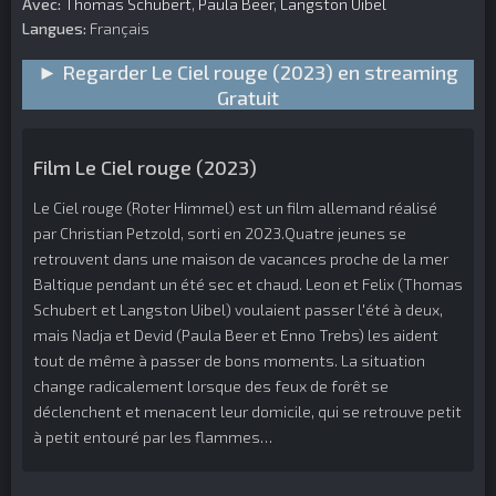
Avec:
Thomas Schubert
,
Paula Beer
,
Langston Uibel
Langues:
Français
► Regarder Le Ciel rouge (2023) en streaming
Gratuit
Film Le Ciel rouge (2023)
Le Ciel rouge (Roter Himmel) est un film allemand réalisé
par Christian Petzold, sorti en 2023.Quatre jeunes se
retrouvent dans une maison de vacances proche de la mer
Baltique pendant un été sec et chaud. Leon et Felix (Thomas
Schubert et Langston Uibel) voulaient passer l'été à deux,
mais Nadja et Devid (Paula Beer et Enno Trebs) les aident
tout de même à passer de bons moments. La situation
change radicalement lorsque des feux de forêt se
déclenchent et menacent leur domicile, qui se retrouve petit
à petit entouré par les flammes…