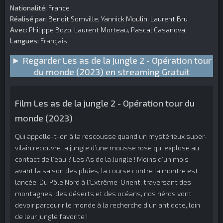
Nationalité:
France
Réalisé par:
Benoit Somville
,
Yannick Moulin
,
Laurent Bru
Avec:
Philippe Bozo
,
Laurent Morteau
,
Pascal Casanova
Langues:
Français
► Regarder Les as de la jungle 2 - Opération tour
du monde (2023) en streaming Gratuit
Film Les as de la jungle 2 - Opération tour du
monde (2023)
Qui appelle-t-on à la rescousse quand un mystérieux super-
vilain recouvre la jungle d’une mousse rose qui explose au
contact de l’eau ? Les As de la Jungle ! Moins d’un mois
avant la saison des pluies, la course contre la montre est
lancée. Du Pôle Nord à l’Extrême-Orient, traversant des
montagnes, des déserts et des océans, nos héros vont
devoir parcourir le monde à la recherche d’un antidote, loin
de leur jungle favorite !